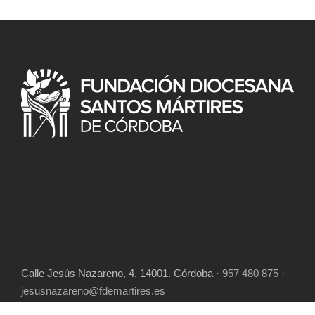
Calle Jesús Nazareno, 4, 14001. Córdoba
· 957 480 875 ·
jesusnazareno@fdemartires.es