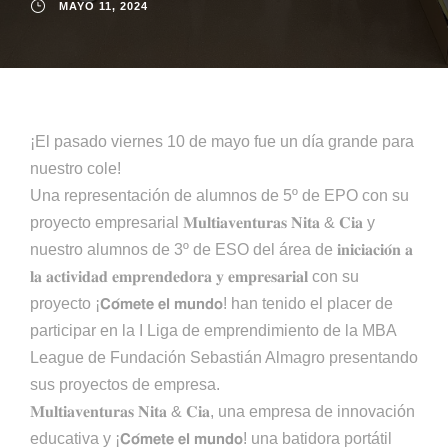
MAYO 11, 2024
¡El pasado viernes 10 de mayo fue un día grande para
nuestro cole!
Una representación de alumnos de 5º de EPO con su
proyecto empresarial 𝐌𝐮𝐥𝐭𝐢𝐚𝐯𝐞𝐧𝐭𝐮𝐫𝐚𝐬 𝐍𝐢𝐭𝐚 & 𝐂𝐢𝐚 y
nuestro alumnos de 3º de ESO del área de 𝐢𝐧𝐢𝐜𝐢𝐚𝐜𝐢𝐨́𝐧 𝐚
𝐥𝐚 𝐚𝐜𝐭𝐢𝐯𝐢𝐝𝐚𝐝 𝐞𝐦𝐩𝐫𝐞𝐧𝐝𝐞𝐝𝐨𝐫𝐚 𝐲 𝐞𝐦𝐩𝐫𝐞𝐬𝐚𝐫𝐢𝐚𝐥 con su
proyecto ¡𝗖𝗼́𝗺𝗲𝘁𝗲 𝗲𝗹 𝗺𝘂𝗻𝗱𝗼! han tenido el placer de
participar en la I Liga de emprendimiento de la MBA
League de Fundación Sebastián Almagro presentando
sus proyectos de empresa.
𝐌𝐮𝐥𝐭𝐢𝐚𝐯𝐞𝐧𝐭𝐮𝐫𝐚𝐬 𝐍𝐢𝐭𝐚 & 𝐂𝐢𝐚, una empresa de innovación
educativa y ¡𝗖𝗼́𝗺𝗲𝘁𝗲 𝗲𝗹 𝗺𝘂𝗻𝗱𝗼! una batidora portátil