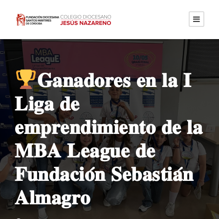
𝐆𝐚𝐧𝐚𝐝𝐨𝐫𝐞𝐬 𝐞𝐧 𝐥𝐚 𝐈
𝐋𝐢𝐠𝐚 𝐝𝐞
𝐞𝐦𝐩𝐫𝐞𝐧𝐝𝐢𝐦𝐢𝐞𝐧𝐭𝐨 𝐝𝐞 𝐥𝐚
𝐌𝐁𝐀 𝐋𝐞𝐚𝐠𝐮𝐞 𝐝𝐞
𝐅𝐮𝐧𝐝𝐚𝐜𝐢𝐨́𝐧 𝐒𝐞𝐛𝐚𝐬𝐭𝐢𝐚́𝐧
𝐀𝐥𝐦𝐚𝐠𝐫𝐨