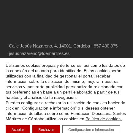
Calle Jesús Nazareno, 4, 14001. Córdoba
· 957 480 875 ·
jesusnazareno@fdemartires.es
Utilizamos cookies propias y de terceros, así como los datos de
la conexión del usuario para identificarle. Estas cookies serán
utilizadas con la finalidad de gestionar el portal, recabar
información sobre la utilización del mismo, mejorar nuestros
servicios y mostrarte publicidad personalizada relacionada con
tus preferencias en base a un perfil elaborado a partir de tus
hábitos y el análisis de tu navegación.
COPYRIGHT 2025 FUNDACIÓN DIOCESANA
Puedes configurar o rechazar la utilización de cookies haciendo
SANTOS MÁRTIRES, ALL RIGHT RESERVED
click en “Configuración e información" o si deseas obtener
información detallada sobre cómo Fundación Diocesana Santos
POLÍTICA DE COOKIES
AVISO LEGAL
Mártires de Córdoba utiliza las cookies en
Política de cookies.
POLÍTICA DE PRIVACIDAD
Aceptar
Rechazar
Configuración e Información