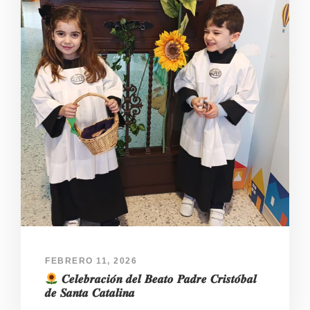
FEBRERO 11, 2026
𝑪𝒆𝒍𝒆𝒃𝒓𝒂𝒄𝒊𝒐́𝒏 𝒅𝒆𝒍 𝑩𝒆𝒂𝒕𝒐 𝑷𝒂𝒅𝒓𝒆 𝑪𝒓𝒊𝒔𝒕𝒐́𝒃𝒂𝒍
𝒅𝒆 𝑺𝒂𝒏𝒕𝒂 𝑪𝒂𝒕𝒂𝒍𝒊𝒏𝒂