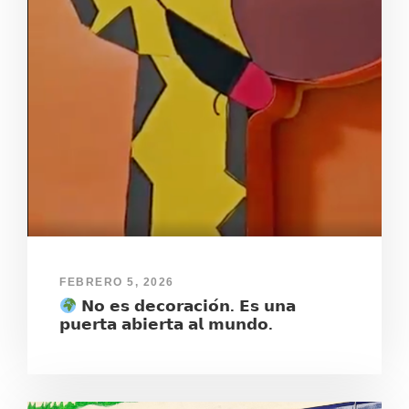
FEBRERO 5, 2026
𝗡𝗼 𝗲𝘀 𝗱𝗲𝗰𝗼𝗿𝗮𝗰𝗶𝗼́𝗻. 𝗘𝘀 𝘂𝗻𝗮
𝗽𝘂𝗲𝗿𝘁𝗮 𝗮𝗯𝗶𝗲𝗿𝘁𝗮 𝗮𝗹 𝗺𝘂𝗻𝗱𝗼.