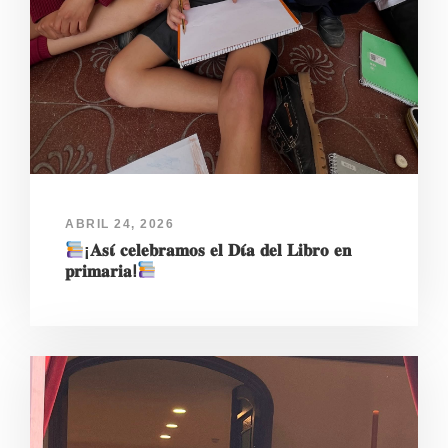
ABRIL 24, 2026
¡𝐀𝐬𝛊́ 𝐜𝐞𝐥𝐞𝐛𝐫𝐚𝐦𝐨𝐬 𝐞𝐥 𝐃𝛊́𝐚 𝐝𝐞𝐥 𝐋𝐢𝐛𝐫𝐨 𝐞𝐧
𝐩𝐫𝐢𝐦𝐚𝐫𝐢𝐚ⵑ