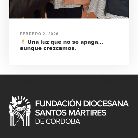
FEBRERO 2, 2026
𝗨𝗻𝗮 𝗹𝘂𝘇 𝗾𝘂𝗲 𝗻𝗼 𝘀𝗲 𝗮𝗽𝗮𝗴𝗮…
𝗮𝘂𝗻𝗾𝘂𝗲 𝗰𝗿𝗲𝘇𝗰𝗮𝗺𝗼𝘀.