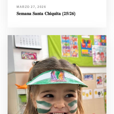
MARZO 27, 2026
𝐒𝐞𝐦𝐚𝐧𝐚 𝐒𝐚𝐧𝐭𝐚 𝐂𝐡𝐢𝐪𝐮𝐢𝐭𝐚 (𝟐𝟓/𝟐𝟔)