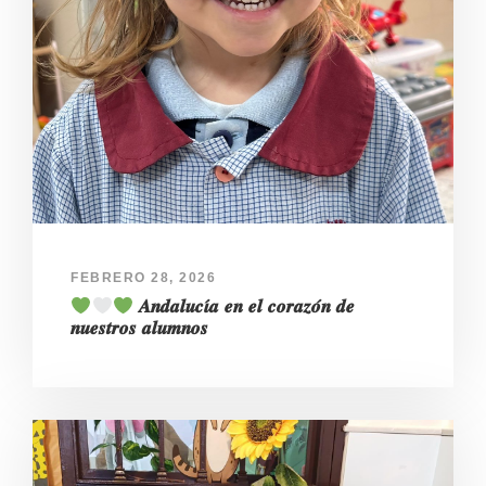
FEBRERO 28, 2026
𝑨𝒏𝒅𝒂𝒍𝒖𝒄𝜾́𝒂 𝒆𝒏 𝒆𝒍 𝒄𝒐𝒓𝒂𝒛𝒐́𝒏 𝒅𝒆
𝒏𝒖𝒆𝒔𝒕𝒓𝒐𝒔 𝒂𝒍𝒖𝒎𝒏𝒐𝒔