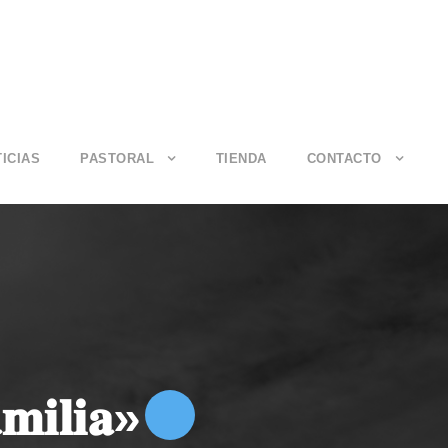
ICIAS
PASTORAL
TIENDA
CONTACTO
𝐦𝐢𝐥𝐢𝐚»