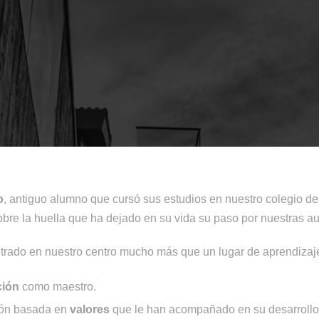
o
, antiguo alumno que cursó sus estudios en nuestro colegio de
bre la huella que ha dejado en su vida su paso por nuestras au
trado en nuestro centro mucho más que un lugar de aprendizaj
ción
como maestro.
ión basada en
valores
que le han acompañado en su desarrollo 