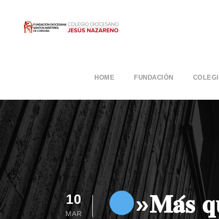
HOME
FUNDACIÓN
COLEG
»𝐌𝐚́𝐬 𝐪𝐮
10
MAR