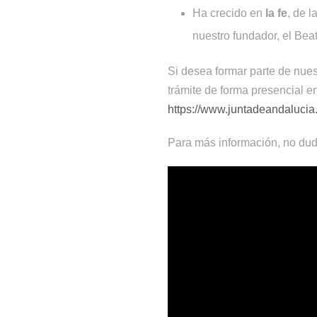
Ha crecido en
la fe
, de 
nuestro fundador, el Bea
Si desea formar parte de nues
trámite de forma presencial en el
https://www.juntadeandalucia.
Para más información, no dud