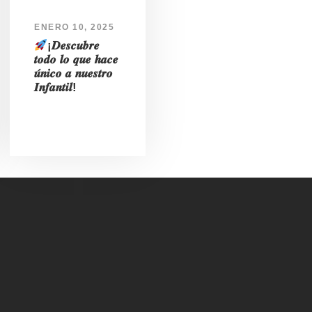
ENERO 10, 2025
¡𝑫𝒆𝒔𝒄𝒖𝒃𝒓𝒆
𝒕𝒐𝒅𝒐 𝒍𝒐 𝒒𝒖𝒆 𝒉𝒂𝒄𝒆
𝒖́𝒏𝒊𝒄𝒐 𝒂 𝒏𝒖𝒆𝒔𝒕𝒓𝒐
𝑰𝒏𝒇𝒂𝒏𝒕𝒊𝒍!