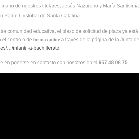
la mano de nuestros titulares, Jesús Nazareno y María Santísim
to Padre Cristóbal de Santa Catalina.
tra comunidad educativa, el plazo de solicitud de plaza ya está 
 centro o de 𝐟𝐨𝐫𝐦𝐚 𝐨𝐧𝐥𝐢𝐧𝐞 a través de la página de la Junta 
es/…/infantil-a-bachillerato
.
e en ponerse en contacto con nosotros en el
957 48 08 75
.