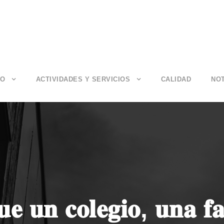
IO
ACTIVIDADES Y SERVICIOS
CALIDAD
NOT
𝐞 𝐮𝐧 𝐜𝐨𝐥𝐞𝐠𝐢𝐨, 𝐮𝐧𝐚 𝐟𝐚