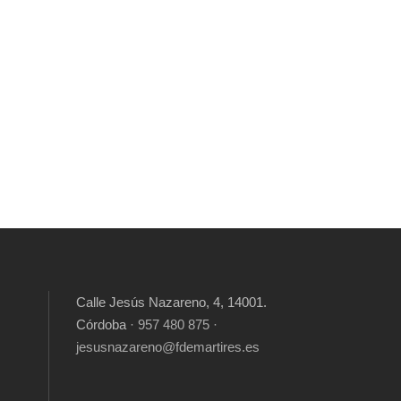
Calle Jesús Nazareno, 4, 14001.
Córdoba
· 957 480 875 ·
jesusnazareno@fdemartires.es