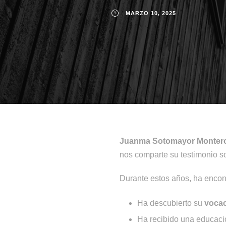
MARZO 10, 2025
Juanma Sotomayor Monter
nos comparte su testimonio so
Durante estos años, ha encon
Ha descubierto su
voca
Ha recibido una educac