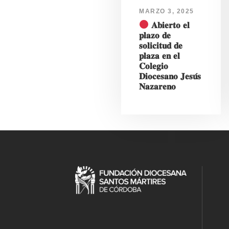
MARZO 3, 2025
𝐀𝐛𝐢𝐞𝐫𝐭𝐨 𝐞𝐥
𝐩𝐥𝐚𝐳𝐨 𝐝𝐞
𝐬𝐨𝐥𝐢𝐜𝐢𝐭𝐮𝐝 𝐝𝐞
𝐩𝐥𝐚𝐳𝐚 𝐞𝐧 𝐞𝐥
𝐂𝐨𝐥𝐞𝐠𝐢𝐨
𝐃𝐢𝐨𝐜𝐞𝐬𝐚𝐧𝐨 𝐉𝐞𝐬𝐮́𝐬
𝐍𝐚𝐳𝐚𝐫𝐞𝐧𝐨