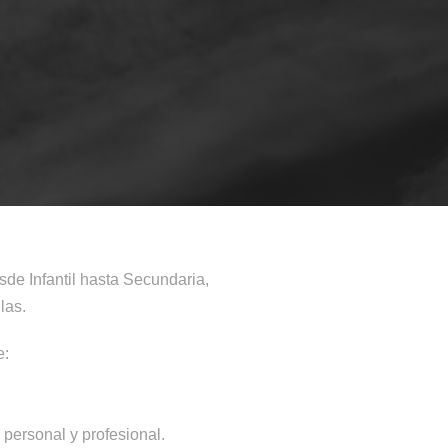
sde Infantil hasta Secundaria,
las.
e:
personal y profesional.