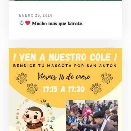
ENERO 25, 2026
𝐌𝐮𝐜𝐡𝐨 𝐦𝐚́𝐬 𝐪𝐮𝐞 𝐤𝐚́𝐫𝐚𝐭𝐞.