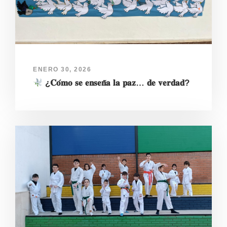
ENERO 30, 2026
¿𝐂𝐨́𝐦𝐨 𝐬𝐞 𝐞𝐧𝐬𝐞𝐧̃𝐚 𝐥𝐚 𝐩𝐚𝐳… 𝐝𝐞 𝐯𝐞𝐫𝐝𝐚𝐝?