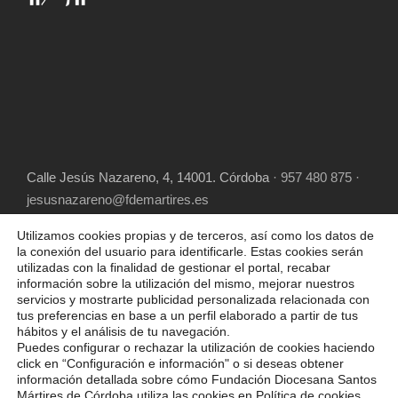
Calle Jesús Nazareno, 4, 14001. Córdoba
· 957 480 875 ·
jesusnazareno@fdemartires.es
Utilizamos cookies propias y de terceros, así como los datos de
la conexión del usuario para identificarle. Estas cookies serán
utilizadas con la finalidad de gestionar el portal, recabar
información sobre la utilización del mismo, mejorar nuestros
servicios y mostrarte publicidad personalizada relacionada con
tus preferencias en base a un perfil elaborado a partir de tus
hábitos y el análisis de tu navegación.
COPYRIGHT 2025 FUNDACIÓN DIOCESANA
Puedes configurar o rechazar la utilización de cookies haciendo
SANTOS MÁRTIRES, ALL RIGHT RESERVED
click en “Configuración e información" o si deseas obtener
información detallada sobre cómo Fundación Diocesana Santos
POLÍTICA DE COOKIES
AVISO LEGAL
Mártires de Córdoba utiliza las cookies en
Política de cookies.