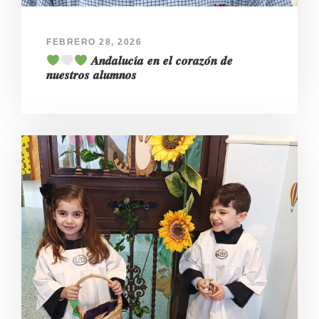
FEBRERO 28, 2026
𝑨𝒏𝒅𝒂𝒍𝒖𝒄𝜾́𝒂 𝒆𝒏 𝒆𝒍 𝒄𝒐𝒓𝒂𝒛𝒐́𝒏 𝒅𝒆
𝒏𝒖𝒆𝒔𝒕𝒓𝒐𝒔 𝒂𝒍𝒖𝒎𝒏𝒐𝒔