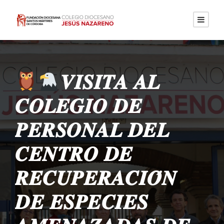
𝑽𝑰𝑺𝑰𝑻𝑨 𝑨𝑳
𝑪𝑶𝑳𝑬𝑮𝑰𝑶 𝑫𝑬
𝑷𝑬𝑹𝑺𝑶𝑵𝑨𝑳 𝑫𝑬𝑳
𝑪𝑬𝑵𝑻𝑹𝑶 𝑫𝑬
𝑹𝑬𝑪𝑼𝑷𝑬𝑹𝑨𝑪𝑰𝑶́𝑵
𝑫𝑬 𝑬𝑺𝑷𝑬𝑪𝑰𝑬𝑺