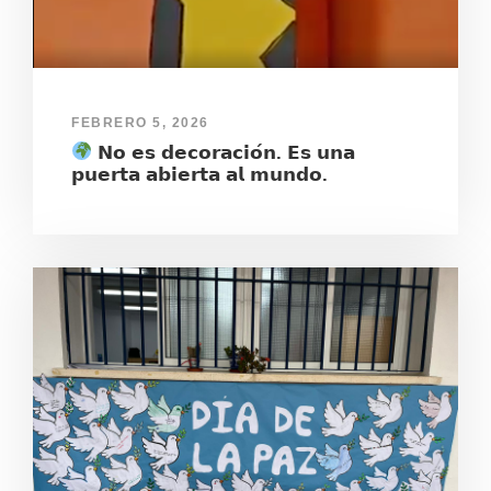
FEBRERO 5, 2026
𝗡𝗼 𝗲𝘀 𝗱𝗲𝗰𝗼𝗿𝗮𝗰𝗶𝗼́𝗻. 𝗘𝘀 𝘂𝗻𝗮
𝗽𝘂𝗲𝗿𝘁𝗮 𝗮𝗯𝗶𝗲𝗿𝘁𝗮 𝗮𝗹 𝗺𝘂𝗻𝗱𝗼.