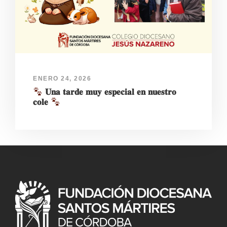
ENERO 24, 2026
𝐔𝐧𝐚 𝐭𝐚𝐫𝐝𝐞 𝐦𝐮𝐲 𝐞𝐬𝐩𝐞𝐜𝐢𝐚𝐥 𝐞𝐧 𝐧𝐮𝐞𝐬𝐭𝐫𝐨
𝐜𝐨𝐥𝐞