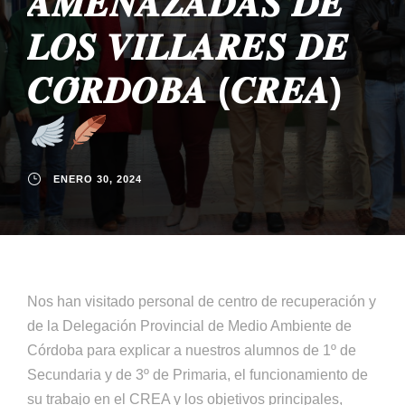
𝑨𝑴𝑬𝑵𝑨𝒁𝑨𝑫𝑨𝑺 𝑫𝑬
𝑳𝑶𝑺 𝑽𝑰𝑳𝑳𝑨𝑹𝑬𝑺 𝑫𝑬
𝑪𝑶́𝑹𝑫𝑶𝑩𝑨 (𝑪𝑹𝑬𝑨)
ENERO 30, 2024
Nos han visitado personal de centro de recuperación y
de la Delegación Provincial de Medio Ambiente de
Córdoba para explicar a nuestros alumnos de 1º de
Secundaria y de 3º de Primaria, el funcionamiento de
su trabajo en el CREA y los objetivos principales,