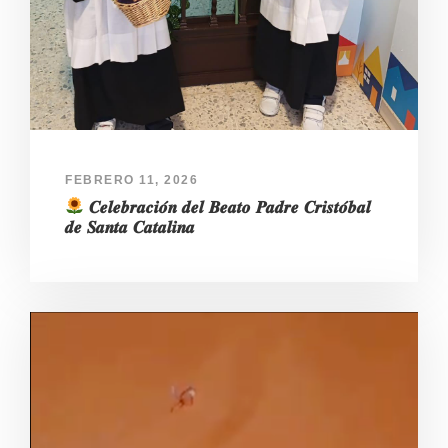
FEBRERO 11, 2026
𝑪𝒆𝒍𝒆𝒃𝒓𝒂𝒄𝒊𝒐́𝒏 𝒅𝒆𝒍 𝑩𝒆𝒂𝒕𝒐 𝑷𝒂𝒅𝒓𝒆 𝑪𝒓𝒊𝒔𝒕𝒐́𝒃𝒂𝒍
𝒅𝒆 𝑺𝒂𝒏𝒕𝒂 𝑪𝒂𝒕𝒂𝒍𝒊𝒏𝒂