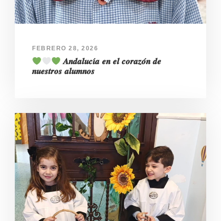
FEBRERO 28, 2026
𝑨𝒏𝒅𝒂𝒍𝒖𝒄𝜾́𝒂 𝒆𝒏 𝒆𝒍 𝒄𝒐𝒓𝒂𝒛𝒐́𝒏 𝒅𝒆
𝒏𝒖𝒆𝒔𝒕𝒓𝒐𝒔 𝒂𝒍𝒖𝒎𝒏𝒐𝒔