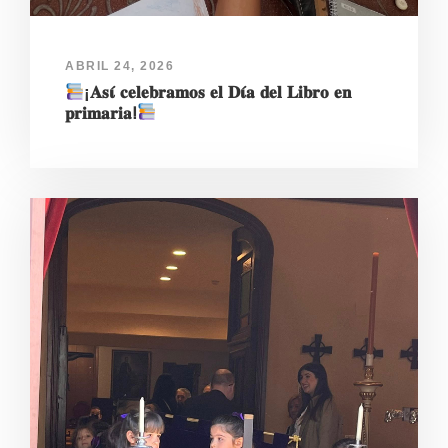
ABRIL 24, 2026
¡𝐀𝐬𝛊́ 𝐜𝐞𝐥𝐞𝐛𝐫𝐚𝐦𝐨𝐬 𝐞𝐥 𝐃𝛊́𝐚 𝐝𝐞𝐥 𝐋𝐢𝐛𝐫𝐨 𝐞𝐧
𝐩𝐫𝐢𝐦𝐚𝐫𝐢𝐚ⵑ