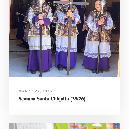
MARZO 27, 2026
𝐒𝐞𝐦𝐚𝐧𝐚 𝐒𝐚𝐧𝐭𝐚 𝐂𝐡𝐢𝐪𝐮𝐢𝐭𝐚 (𝟐𝟓/𝟐𝟔)