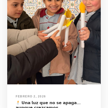
FEBRERO 2, 2026
𝗨𝗻𝗮 𝗹𝘂𝘇 𝗾𝘂𝗲 𝗻𝗼 𝘀𝗲 𝗮𝗽𝗮𝗴𝗮…
𝗮𝘂𝗻𝗾𝘂𝗲 𝗰𝗿𝗲𝘇𝗰𝗮𝗺𝗼𝘀.