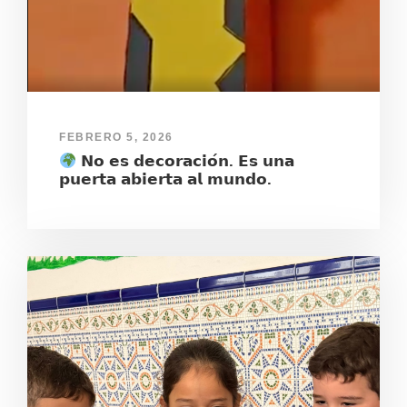
FEBRERO 5, 2026
𝗡𝗼 𝗲𝘀 𝗱𝗲𝗰𝗼𝗿𝗮𝗰𝗶𝗼́𝗻. 𝗘𝘀 𝘂𝗻𝗮
𝗽𝘂𝗲𝗿𝘁𝗮 𝗮𝗯𝗶𝗲𝗿𝘁𝗮 𝗮𝗹 𝗺𝘂𝗻𝗱𝗼.