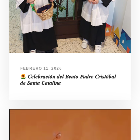
FEBRERO 11, 2026
𝑪𝒆𝒍𝒆𝒃𝒓𝒂𝒄𝒊𝒐́𝒏 𝒅𝒆𝒍 𝑩𝒆𝒂𝒕𝒐 𝑷𝒂𝒅𝒓𝒆 𝑪𝒓𝒊𝒔𝒕𝒐́𝒃𝒂𝒍
𝒅𝒆 𝑺𝒂𝒏𝒕𝒂 𝑪𝒂𝒕𝒂𝒍𝒊𝒏𝒂