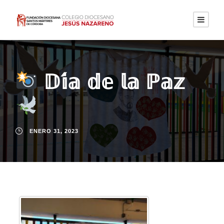
𝔻𝕚́𝕒 𝕕𝕖 𝕝𝕒 ℙ𝕒𝕫
ENERO 31, 2023