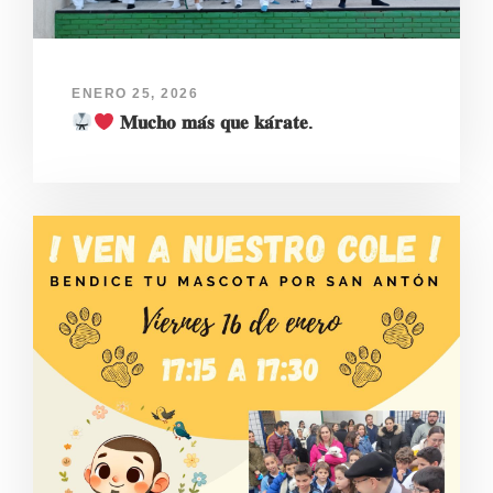
ENERO 25, 2026
𝐌𝐮𝐜𝐡𝐨 𝐦𝐚́𝐬 𝐪𝐮𝐞 𝐤𝐚́𝐫𝐚𝐭𝐞.