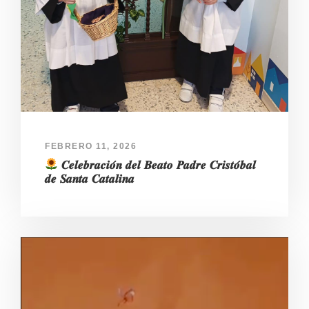
FEBRERO 11, 2026
𝑪𝒆𝒍𝒆𝒃𝒓𝒂𝒄𝒊𝒐́𝒏 𝒅𝒆𝒍 𝑩𝒆𝒂𝒕𝒐 𝑷𝒂𝒅𝒓𝒆 𝑪𝒓𝒊𝒔𝒕𝒐́𝒃𝒂𝒍
𝒅𝒆 𝑺𝒂𝒏𝒕𝒂 𝑪𝒂𝒕𝒂𝒍𝒊𝒏𝒂