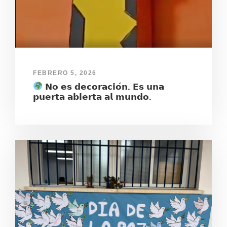
FEBRERO 5, 2026
𝗡𝗼 𝗲𝘀 𝗱𝗲𝗰𝗼𝗿𝗮𝗰𝗶𝗼́𝗻. 𝗘𝘀 𝘂𝗻𝗮
𝗽𝘂𝗲𝗿𝘁𝗮 𝗮𝗯𝗶𝗲𝗿𝘁𝗮 𝗮𝗹 𝗺𝘂𝗻𝗱𝗼.