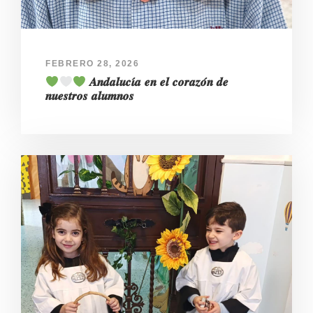
FEBRERO 28, 2026
𝑨𝒏𝒅𝒂𝒍𝒖𝒄𝜾́𝒂 𝒆𝒏 𝒆𝒍 𝒄𝒐𝒓𝒂𝒛𝒐́𝒏 𝒅𝒆
𝒏𝒖𝒆𝒔𝒕𝒓𝒐𝒔 𝒂𝒍𝒖𝒎𝒏𝒐𝒔