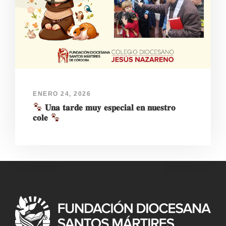
ENERO 24, 2026
𝐔𝐧𝐚 𝐭𝐚𝐫𝐝𝐞 𝐦𝐮𝐲 𝐞𝐬𝐩𝐞𝐜𝐢𝐚𝐥 𝐞𝐧 𝐧𝐮𝐞𝐬𝐭𝐫𝐨
𝐜𝐨𝐥𝐞