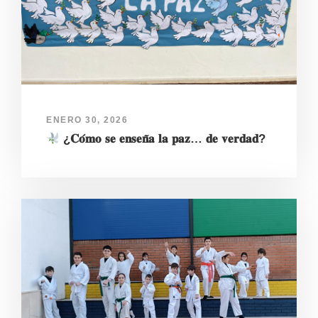
ENERO 30, 2026
¿𝐂𝐨́𝐦𝐨 𝐬𝐞 𝐞𝐧𝐬𝐞𝐧̃𝐚 𝐥𝐚 𝐩𝐚𝐳… 𝐝𝐞 𝐯𝐞𝐫𝐝𝐚𝐝?