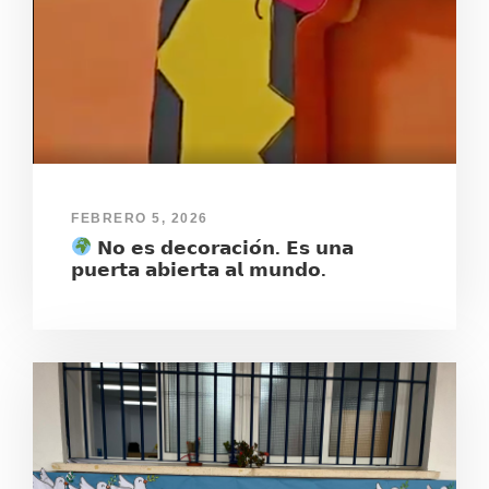
FEBRERO 5, 2026
𝗡𝗼 𝗲𝘀 𝗱𝗲𝗰𝗼𝗿𝗮𝗰𝗶𝗼́𝗻. 𝗘𝘀 𝘂𝗻𝗮
𝗽𝘂𝗲𝗿𝘁𝗮 𝗮𝗯𝗶𝗲𝗿𝘁𝗮 𝗮𝗹 𝗺𝘂𝗻𝗱𝗼.