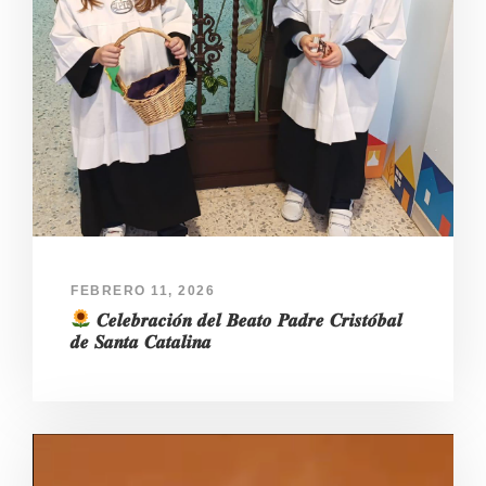
FEBRERO 11, 2026
𝑪𝒆𝒍𝒆𝒃𝒓𝒂𝒄𝒊𝒐́𝒏 𝒅𝒆𝒍 𝑩𝒆𝒂𝒕𝒐 𝑷𝒂𝒅𝒓𝒆 𝑪𝒓𝒊𝒔𝒕𝒐́𝒃𝒂𝒍
𝒅𝒆 𝑺𝒂𝒏𝒕𝒂 𝑪𝒂𝒕𝒂𝒍𝒊𝒏𝒂