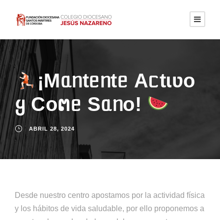
¡Mᥲᥒtᥱᥒtᥱ Aᥴtɩʋo
ყ Coຕᥱ Sᥲᥒo!
ABRIL 28, 2024
Desde nuestro centro apostamos por la actividad física
y los hábitos de vida saludable, por ello proponemos a