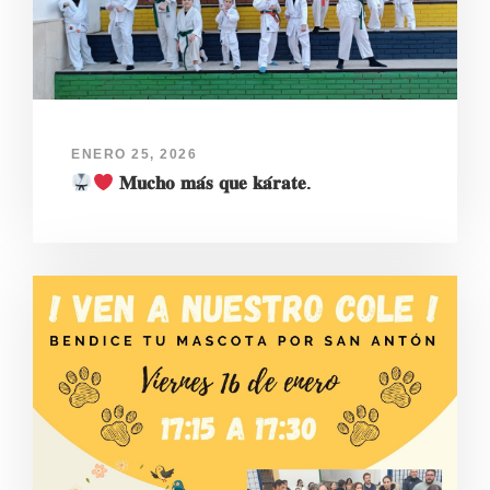
ENERO 25, 2026
𝐌𝐮𝐜𝐡𝐨 𝐦𝐚́𝐬 𝐪𝐮𝐞 𝐤𝐚́𝐫𝐚𝐭𝐞.