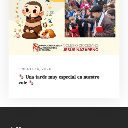
ENERO 24, 2026
𝐔𝐧𝐚 𝐭𝐚𝐫𝐝𝐞 𝐦𝐮𝐲 𝐞𝐬𝐩𝐞𝐜𝐢𝐚𝐥 𝐞𝐧 𝐧𝐮𝐞𝐬𝐭𝐫𝐨
𝐜𝐨𝐥𝐞