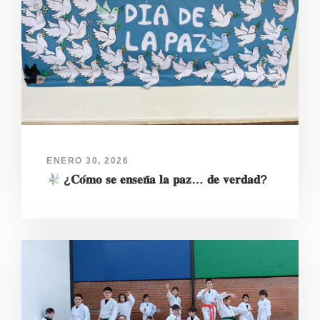
ENERO 30, 2026
¿𝐂𝐨́𝐦𝐨 𝐬𝐞 𝐞𝐧𝐬𝐞𝐧̃𝐚 𝐥𝐚 𝐩𝐚𝐳… 𝐝𝐞 𝐯𝐞𝐫𝐝𝐚𝐝?