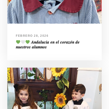
FEBRERO 28, 2026
𝑨𝒏𝒅𝒂𝒍𝒖𝒄𝜾́𝒂 𝒆𝒏 𝒆𝒍 𝒄𝒐𝒓𝒂𝒛𝒐́𝒏 𝒅𝒆
𝒏𝒖𝒆𝒔𝒕𝒓𝒐𝒔 𝒂𝒍𝒖𝒎𝒏𝒐𝒔