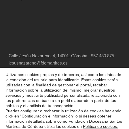
Calle Jesús Nazareno, 4, 14001. Córdoba
· 957 480 875 ·
jesusnazareno@fdemartires.es
Utilizamos cookies propias y de terceros, así como los datos de
la conexión del usuario para identificarle. Estas cookies serán
utilizadas con la finalidad de gestionar el portal, recabar
información sobre la utilización del mismo, mejorar nuestros
servicios y mostrarte publicidad personalizada relacionada con
tus preferencias en base a un perfil elaborado a partir de tus
hábitos y el análisis de tu navegación.
COPYRIGHT 2025 FUNDACIÓN DIOCESANA
Puedes configurar o rechazar la utilización de cookies haciendo
SANTOS MÁRTIRES, ALL RIGHT RESERVED
click en “Configuración e información" o si deseas obtener
información detallada sobre cómo Fundación Diocesana Santos
POLÍTICA DE COOKIES
AVISO LEGAL
Mártires de Córdoba utiliza las cookies en
Política de cookies.