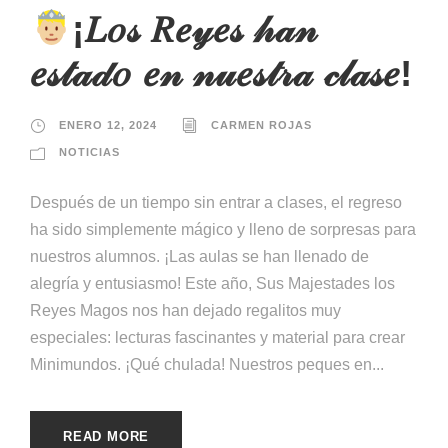
¡𝐿𝑜𝓈 𝑅𝑒𝓎𝑒𝓈 𝒽𝒶𝓃
𝑒𝓈𝓉𝒶𝒹𝑜 𝑒𝓃 𝓃𝓊𝑒𝓈𝓉𝓇𝒶 𝒸𝓁𝒶𝓈𝑒!
ENERO 12, 2024
CARMEN ROJAS
NOTICIAS
Después de un tiempo sin entrar a clases, el regreso
ha sido simplemente mágico y lleno de sorpresas para
nuestros alumnos. ¡Las aulas se han llenado de
alegría y entusiasmo! Este año, Sus Majestades los
Reyes Magos nos han dejado regalitos muy
especiales: lecturas fascinantes y material para crear
Minimundos. ¡Qué chulada! Nuestros peques en...
READ MORE